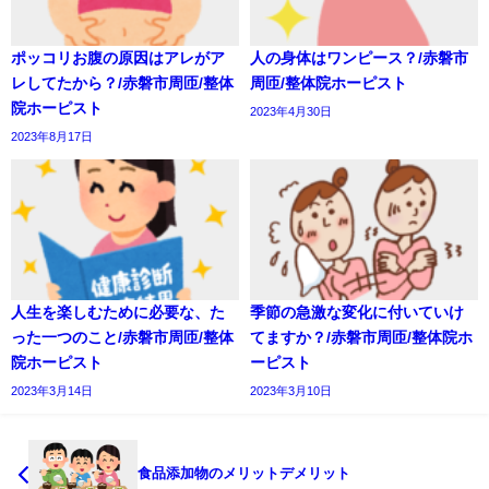
ポッコリお腹の原因はアレがア
人の身体はワンピース？/赤磐市
レしてたから？/赤磐市周匝/整体
周匝/整体院ホーピスト
院ホーピスト
2023年4月30日
2023年8月17日
人生を楽しむために必要な、た
季節の急激な変化に付いていけ
った一つのこと/赤磐市周匝/整体
てますか？/赤磐市周匝/整体院ホ
院ホーピスト
ーピスト
2023年3月14日
2023年3月10日
食品添加物のメリットデメリット