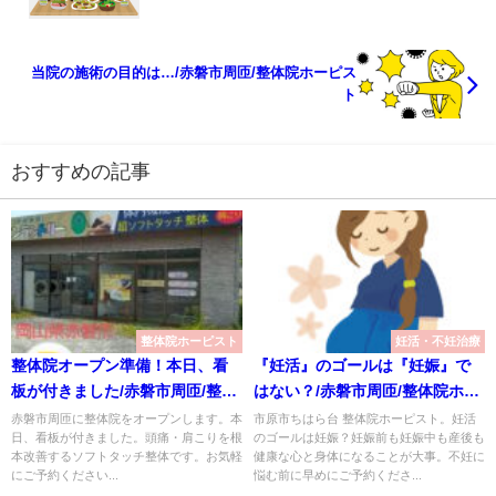
当院の施術の目的は…/赤磐市周匝/整体院ホーピス
ト
おすすめの記事
整体院ホーピスト
妊活・不妊治療
整体院オープン準備！本日、看
『妊活』のゴールは『妊娠』で
板が付きました/赤磐市周匝/整体
はない？/赤磐市周匝/整体院ホー
院ホーピスト
ピスト
赤磐市周匝に整体院をオープンします。本
市原市ちはら台 整体院ホーピスト。妊活
日、看板が付きました。頭痛・肩こりを根
のゴールは妊娠？妊娠前も妊娠中も産後も
本改善するソフトタッチ整体です。お気軽
健康な心と身体になることが大事。不妊に
にご予約ください...
悩む前に早めにご予約くださ...