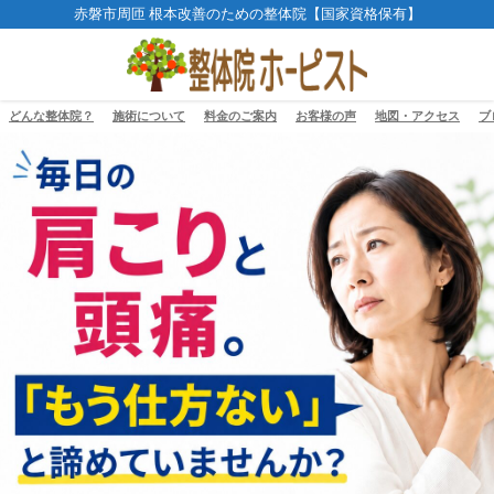
赤磐市周匝 根本改善のための整体院【国家資格保有】
どんな整体院？
施術について
料金のご案内
お客様の声
地図・アクセス
ブ