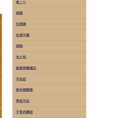
肩こり
頭痛
生理痛
生理不順
便秘
冷え性
産後骨盤矯正
不妊症
更年期障害
男性不妊
子宮内膜症