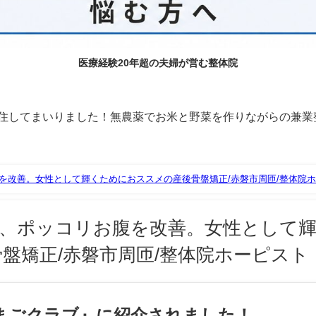
医療経験20年超の夫婦が営む整体院
に移住してまいりました！無農薬でお米と野菜を作りながらの兼業
を改善。女性として輝くためにおススメの産後骨盤矯正/赤磐市周匝/整体院
、ポッコリお腹を改善。女性として
盤矯正/赤磐市周匝/整体院ホーピスト
まごクラブ』に紹介されました！