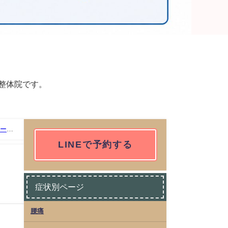
整体院です。
ホーピ
LINEで予約する
輝
症状別ページ
腰痛