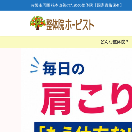
赤磐市周匝 根本改善のための整体院【国家資格保有】
どんな整体院？