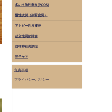
多のう胞性卵巣(PCOS)
慢性疲労（副腎疲労）
アトピー性皮膚炎
起立性調節障害
自律神経失調症
逆子ケア
免責事項
プライバシーポリシー