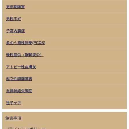
更年期障害
男性不妊
子宮内膜症
多のう胞性卵巣(PCOS)
慢性疲労（副腎疲労）
アトピー性皮膚炎
起立性調節障害
自律神経失調症
逆子ケア
免責事項
プライバシーポリシー