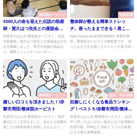
整体院ホーピスト
体質改善
4300人の命を迎えた伝説の助産
整体師が教える簡単ストレッ
師・賀久はつ先生との座談会
チ。座ったままできる！肩こり
『おひさま』開催しました/赤磐
ストレッチその３
市原市ちはら台 整体院ホーピスト。伝説
https://youtu.be/aCEIK3tMoEU 赤磐市周
の助産師・賀久はつ先生との座談会おひさ
匝。整体院ホーピストの西村章です。 座
市周匝/整体院ホーピスト
まを開催しました。育児や妊娠の悩みな
ったままできる肩こりストレッチ第３弾...
ど。鎌取コミュニティセンター...
整体院ホーピスト
妊活・不妊治療
嬉しい口コミを頂きました！/赤
妊娠しにくくなる食品ランキン
磐市周匝/整体院ホーピスト
グ！ベスト５/赤磐市周匝/整体院
ホーピスト
市原市ちはら台 整体院ホーピスト。高評
市原市ちはら台 整体院ホーピスト。妊活
価の口コミを頂きました。あなたも頭痛や
中に摂ってはいけない食品とは？生理痛や
肩こりの根本改善を目指しませんか？...
生理不順、PMSなど月経トラブルの改善
にも大事な食事改善...