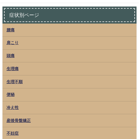
症状別ページ
腰痛
肩こり
頭痛
生理痛
生理不順
便秘
冷え性
産後骨盤矯正
不妊症