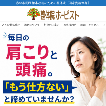
赤磐市周匝 根本改善のための整体院【国家資格保有】
どんな整体院？
施術について
料金のご案内
お客様の声
地図・アクセス
ブ