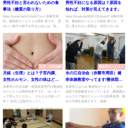
男性不妊と言われないための食
男性不妊になる原因は？原因を
事法（糖質の取り方）
知れば、対策が見えてきます。
https://youtu.be/ULHudzC1a-4 赤磐市周
https://youtu.be/W1FC5LKusHY 赤磐市周
匝。整体院ホーピストの西村 章です。 質
匝。整体院ホーピストの西村 章です。 子
のいい精子や卵子を作るためには、気...
宝に恵まれない原因は、女性だけにあ...
妊活・不妊治療
整体院ホーピスト
月経（生理）とは？子宮内膜、
水の江自治会（赤磐市周匝）健
女性ホルモン、女性の体はどう
幸体操教室やってます/整体院ホ
なってるの？
ーピスト
赤磐市の不妊治療・体質改善専門の整体院
市原市ちはら台 整体院ホーピスト。自治
ホーピストの西村有希子です。 ゆっきー
会館で体操教室を行っています。横隔膜の
って呼んでください。 そもそも月経って
セルフケア後のストレッチは効果倍増。痛
何？ 女性には毎月やってく...
みや不調を改善させて、健康...