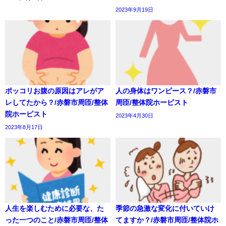
2023年9月19日
ポッコリお腹の原因はアレがア
人の身体はワンピース？/赤磐市
レしてたから？/赤磐市周匝/整体
周匝/整体院ホーピスト
院ホーピスト
2023年4月30日
2023年8月17日
人生を楽しむために必要な、た
季節の急激な変化に付いていけ
った一つのこと/赤磐市周匝/整体
てますか？/赤磐市周匝/整体院ホ