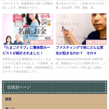
つやイライラ、発達障害など様々な問題を
受けるだけでなく、ご自身でのケアも大
起こします。整体院ホーピス...
事。おゆみ野、誉田、鎌取、茂...
整体院ホーピスト
食事・生活改善
『たまごクラブ』に整体院ホー
ファスティングで体にどんな変
ピストが紹介されました！
化が起きるのか？ その４
市原市ちはら台 整体院ホーピスト。たま
https://youtu.be/LVYyP23pJeY 赤磐市周
ごクラブに紹介されました。子宝整体、妊
匝。整体院ホーピストの西村 章です。 フ
活整体、マタニティ整体、産後骨盤矯正な
ァスティングを行って体に起こる変化...
どママと子供を笑顔にしてい...
症状別ページ
腰痛
肩こり