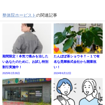
整体院ホーピスト
の関連記事
期間限定！本気で痛みを治した
たんぽぽ茶ショウキＴ－１で有
いあなたのために、お試し特別
名な晃輝株式会社から開業祝
割引実施中！
い！
2025年2月26日
2024年6月12日