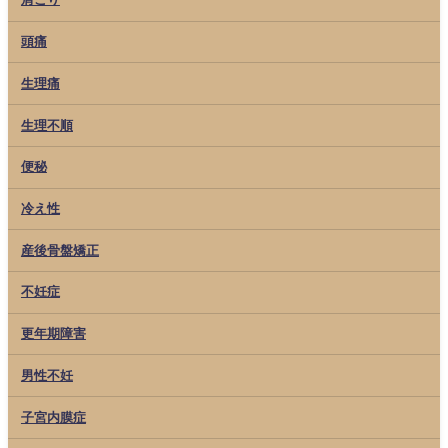
頭痛
生理痛
生理不順
便秘
冷え性
産後骨盤矯正
不妊症
更年期障害
男性不妊
子宮内膜症