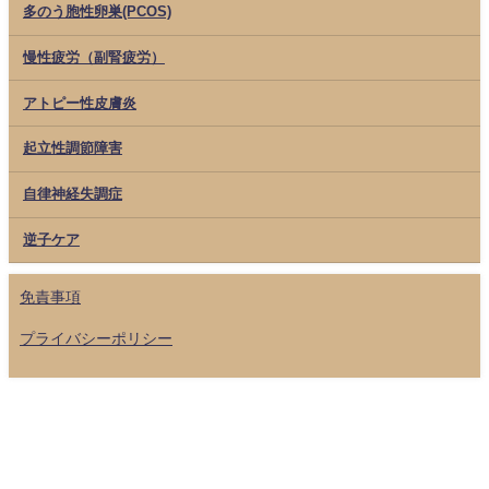
多のう胞性卵巣(PCOS)
慢性疲労（副腎疲労）
アトピー性皮膚炎
起立性調節障害
自律神経失調症
逆子ケア
免責事項
プライバシーポリシー