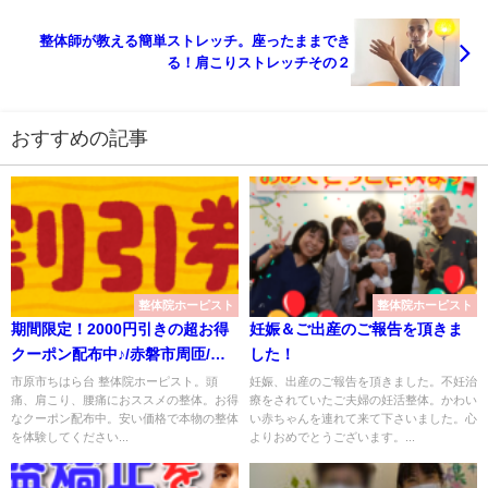
整体師が教える簡単ストレッチ。座ったままでき
る！肩こりストレッチその２
おすすめの記事
整体院ホーピスト
整体院ホーピスト
期間限定！2000円引きの超お得
妊娠＆ご出産のご報告を頂きま
クーポン配布中♪/赤磐市周匝/整
した！
体院ホーピスト
市原市ちはら台 整体院ホーピスト。頭
妊娠、出産のご報告を頂きました。不妊治
痛、肩こり、腰痛におススメの整体。お得
療をされていたご夫婦の妊活整体。かわい
なクーポン配布中。安い価格で本物の整体
い赤ちゃんを連れて来て下さいました。心
を体験してください...
よりおめでとうございます。...