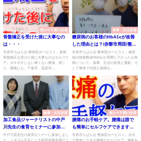
痛みや不調の改善
食事・生活改善
骨盤矯正を受けた後に大事なの
糖尿病のお客様のHbA1cが改善
は・・・
した理由とは？/赤磐市周匝/整体
院ホーピスト
市原市ちはら台 整体院ホーピスト。産後
市原市ちはら台 整体院ホーピスト。糖尿
骨盤矯正を受けた後に大事なのはセルフケ
病の検査数値HbA1cが実際に下がったお客
ア。ボキボキしない痛くない整体。肩こ
様について。食事、生活の改善と運動、そ
り、腰痛にも。千葉市、茂原市...
して整体で代謝と循環を...
食事・生活改善
痛みや不調の改善
加工食品ジャーナリストの中戸
腰痛のお手軽ケア。腰痛は誰で
川先生の食育セミナーに参加さ
も簡単にセルフケアできます！/
せていただきました！
赤磐市周匝/整体院ホーピスト
中戸川貢先生の食育セミナーに参加しまし
市原市ちはら台 整体院ホーピスト。自分
た。ミネラル不足による新型栄養失調でう
で簡単にできる腰痛のセルフケア。施術を