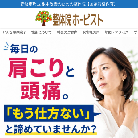
赤磐市周匝 根本改善のための整体院【国家資格保有】
どんな整体院？
施術について
料金のご案内
お客様の声
地図・アクセス
ブ