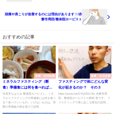
頭痛や肩こりが改善するのには理由があります！/赤
磐市周匝/整体院ホーピスト
おすすめの記事
食事・生活改善
食事・生活改善
ミネラルファスティング（断
ファスティングで体にどんな変
食）準備食には何を食べればい
化が起きるのか？ その３
いの？/赤磐市周匝/整体院ホーピ
市原市ちはら台 整体院ホーピスト。ミネ
https://youtu.be/OYQt3f2x76c 赤磐市周
ラルファスティングの準備食には何を食べ
匝。整体院ホーピストの西村 章です。 フ
スト
る？食べていいもの、いけないものは。実
ァスティングで体に起こる変化の説明...
際の準備食の例を挙げて説明...