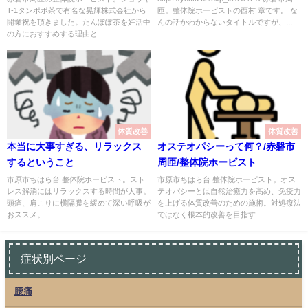
T-1タンポポ茶で有名な晃輝株式会社から
匝。整体院ホーピストの西村 章です。 な
開業祝を頂きました。たんぽぽ茶を妊活中
んの話かわからないタイトルですが、...
の方におすすめする理由と...
体質改善
体質改善
本当に大事すぎる、リラックス
オステオパシーって何？/赤磐市
するということ
周匝/整体院ホーピスト
市原市ちはら台 整体院ホーピスト。スト
市原市ちはら台 整体院ホーピスト。オス
レス解消にはリラックスする時間が大事。
テオパシーとは自然治癒力を高め、免疫力
頭痛、肩こりに横隔膜を緩めて深い呼吸が
を上げる体質改善のための施術。対処療法
おススメ。...
ではなく根本的改善を目指す...
症状別ページ
腰痛