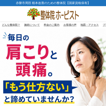
赤磐市周匝 根本改善のための整体院【国家資格保有】
どんな整体院？
施術について
料金のご案内
お客様の声
地図・アクセス
ブ