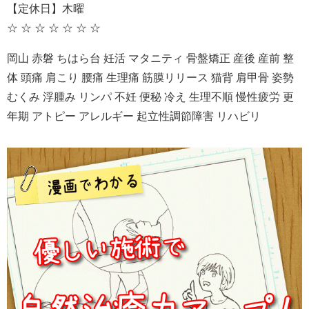
【定休日】木曜
☆ ☆ ☆ ☆ ☆ ☆ ☆
岡山 赤磐 ちはら台 妊活 マタニティ 骨盤矯正 産後 産前 整
体 頭痛 肩こり 腰痛 生理痛 筋膜リリース 猫背 肩甲骨 姿勢
むくみ 浮腫み リンパ 不妊 便秘 冷え 生理不順 慢性疲労 更
年期 アトピー アレルギー 起立性調節障害 リハビリ