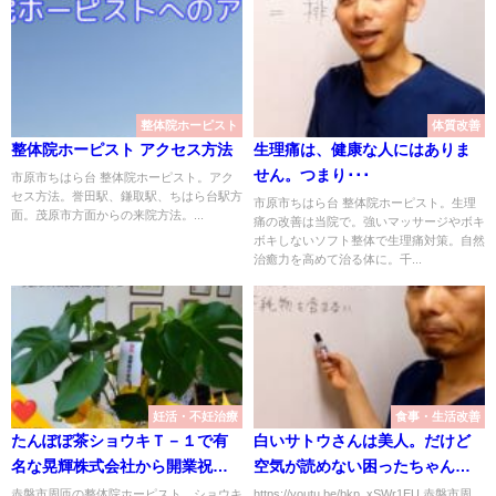
整体院ホーピスト
体質改善
整体院ホーピスト アクセス方法
生理痛は、健康な人にはありま
せん。つまり･･･
市原市ちはら台 整体院ホーピスト。アク
セス方法。誉田駅、鎌取駅、ちはら台駅方
市原市ちはら台 整体院ホーピスト。生理
面。茂原市方面からの来院方法。...
痛の改善は当院で。強いマッサージやボキ
ボキしないソフト整体で生理痛対策。自然
治癒力を高めて治る体に。千...
妊活・不妊治療
食事・生活改善
たんぽぽ茶ショウキＴ－１で有
白いサトウさんは美人。だけど
名な晃輝株式会社から開業祝
空気が読めない困ったちゃん
い！
(^_^;)
赤磐市周匝の整体院ホーピスト。ショウキ
https://youtu.be/bkp_xSWr1EU 赤磐市周