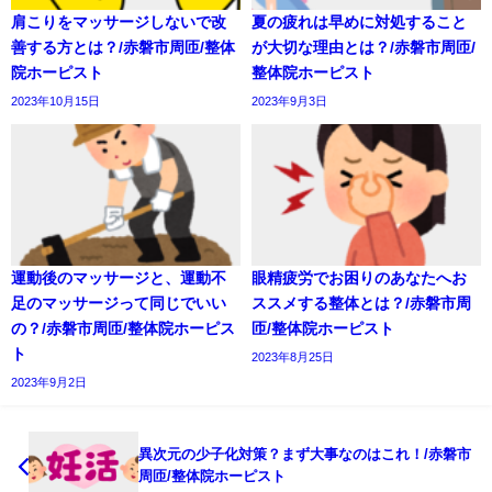
肩こりをマッサージしないで改
夏の疲れは早めに対処すること
善する方とは？/赤磐市周匝/整体
が大切な理由とは？/赤磐市周匝/
院ホーピスト
整体院ホーピスト
2023年10月15日
2023年9月3日
運動後のマッサージと、運動不
眼精疲労でお困りのあなたへお
足のマッサージって同じでいい
ススメする整体とは？/赤磐市周
の？/赤磐市周匝/整体院ホーピス
匝/整体院ホーピスト
ト
2023年8月25日
2023年9月2日
異次元の少子化対策？まず大事なのはこれ！/赤磐市
周匝/整体院ホーピスト