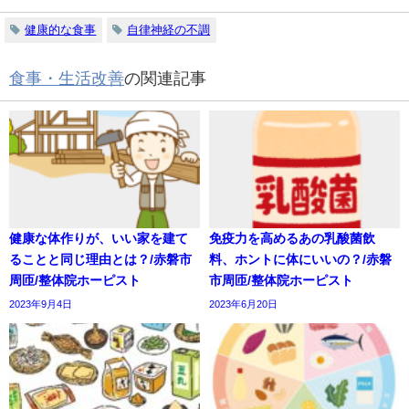
健康的な食事
自律神経の不調
食事・生活改善
の関連記事
健康な体作りが、いい家を建て
免疫力を高めるあの乳酸菌飲
ることと同じ理由とは？/赤磐市
料、ホントに体にいいの？/赤磐
周匝/整体院ホーピスト
市周匝/整体院ホーピスト
2023年9月4日
2023年6月20日