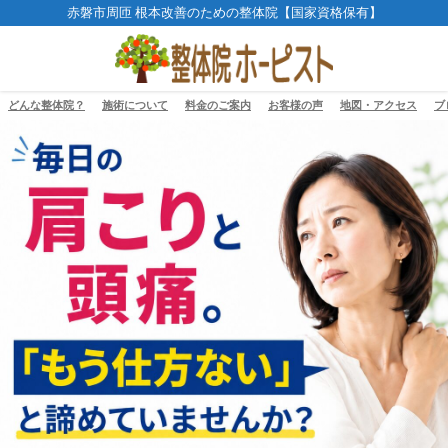
赤磐市周匝 根本改善のための整体院【国家資格保有】
どんな整体院？
施術について
料金のご案内
お客様の声
地図・アクセス
ブ