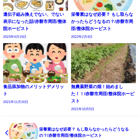
遺伝子組み換えでない、でない
栄養素はなぜ必要？ もし取らな
表示になった話/赤磐市周匝/整体
かったらどうなるの？/赤磐市周
院ホーピスト
匝/整体院ホーピスト
2023年4月19日
2022年2月4日
食品添加物のメリットデメリッ
無農薬野菜の畑！始めまし
ト
た！！/赤磐市周匝/整体院ホーピ
スト
2021年11月16日
2021年10月5日
栄養素はなぜ必要？ もし取らなかったらどうなる
の？/赤磐市周匝/整体院ホーピスト