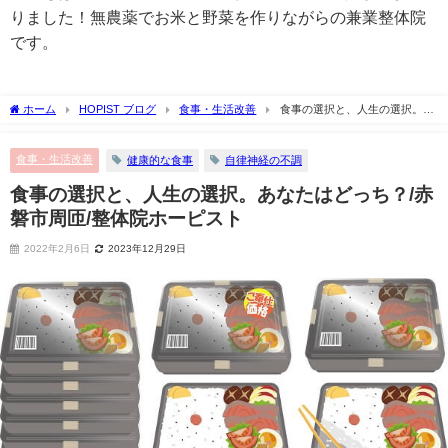
りました！無農薬でお米と野菜を作りながらの兼業整体院
です。
ホーム
HOPIST ブログ
食事・生活改善
食事の選択と、人生の選択。あ
なたはどっち？/赤磐市周匝/整体院ホーピスト
食事・生活改善
健康的な食事
自律神経の不調
食事の選択と、人生の選択。あなたはどっち？/赤
磐市周匝/整体院ホーピスト
2022年2月6日
2023年12月29日