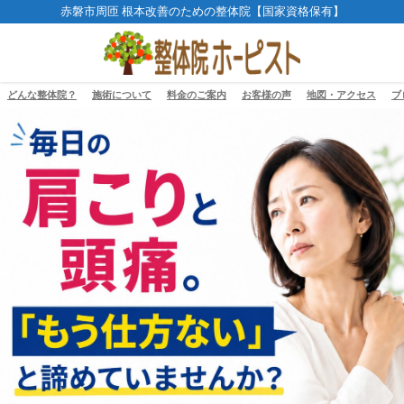
赤磐市周匝 根本改善のための整体院【国家資格保有】
どんな整体院？
施術について
料金のご案内
お客様の声
地図・アクセス
ブ