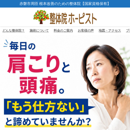
赤磐市周匝 根本改善のための整体院【国家資格保有】
どんな整体院？
施術について
料金のご案内
お客様の声
地図・アクセス
ブ