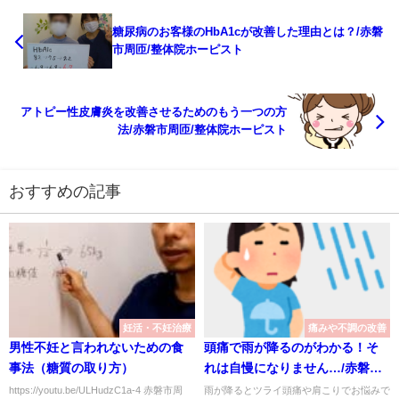
糖尿病のお客様のHbA1cが改善した理由とは？/赤磐
市周匝/整体院ホーピスト
アトピー性皮膚炎を改善させるためのもう一つの方
法/赤磐市周匝/整体院ホーピスト
おすすめの記事
妊活・不妊治療
痛みや不調の改善
男性不妊と言われないための食
頭痛で雨が降るのがわかる！そ
事法（糖質の取り方）
れは自慢になりません…/赤磐市
周匝/整体院ホーピスト
https://youtu.be/ULHudzC1a-4 赤磐市周
雨が降るとツライ頭痛や肩こりでお悩みで