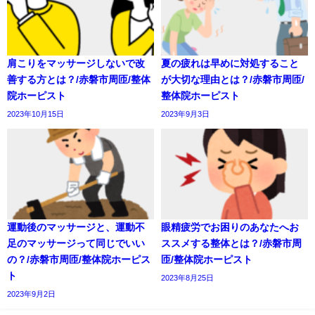
肩こりをマッサージしないで改
夏の疲れは早めに対処すること
善する方とは？/赤磐市周匝/整体
が大切な理由とは？/赤磐市周匝/
院ホーピスト
整体院ホーピスト
2023年10月15日
2023年9月3日
運動後のマッサージと、運動不
眼精疲労でお困りのあなたへお
足のマッサージって同じでいい
ススメする整体とは？/赤磐市周
の？/赤磐市周匝/整体院ホーピス
匝/整体院ホーピスト
ト
2023年8月25日
2023年9月2日