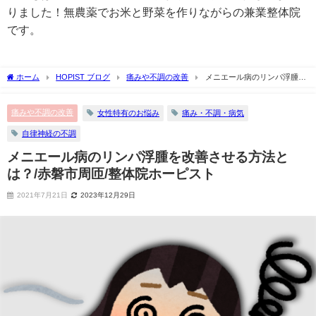
りました！無農薬でお米と野菜を作りながらの兼業整体院
です。
ホーム
HOPIST ブログ
痛みや不調の改善
メニエール病のリンパ浮腫を
改善させる方法とは？/赤磐市周匝/整体院ホーピスト
痛みや不調の改善
女性特有のお悩み
痛み・不調・病気
自律神経の不調
メニエール病のリンパ浮腫を改善させる方法と
は？/赤磐市周匝/整体院ホーピスト
2021年7月21日
2023年12月29日