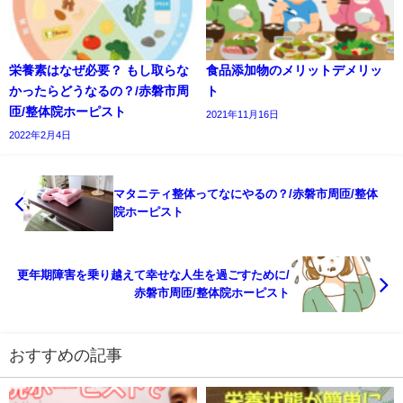
栄養素はなぜ必要？ もし取らな
食品添加物のメリットデメリッ
かったらどうなるの？/赤磐市周
ト
匝/整体院ホーピスト
2021年11月16日
2022年2月4日
マタニティ整体ってなにやるの？/赤磐市周匝/整体
院ホーピスト
更年期障害を乗り越えて幸せな人生を過ごすために/
赤磐市周匝/整体院ホーピスト
おすすめの記事