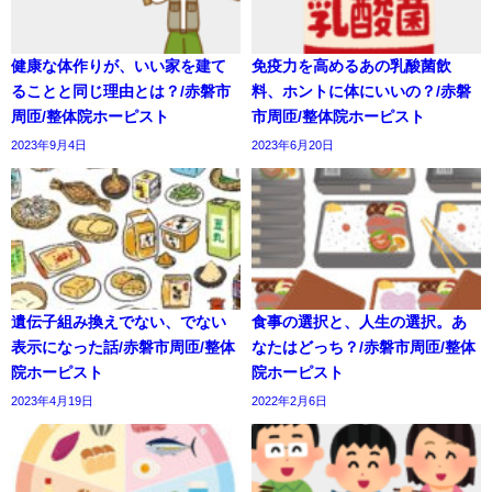
健康な体作りが、いい家を建て
免疫力を高めるあの乳酸菌飲
ることと同じ理由とは？/赤磐市
料、ホントに体にいいの？/赤磐
周匝/整体院ホーピスト
市周匝/整体院ホーピスト
2023年9月4日
2023年6月20日
遺伝子組み換えでない、でない
食事の選択と、人生の選択。あ
表示になった話/赤磐市周匝/整体
なたはどっち？/赤磐市周匝/整体
院ホーピスト
院ホーピスト
2023年4月19日
2022年2月6日