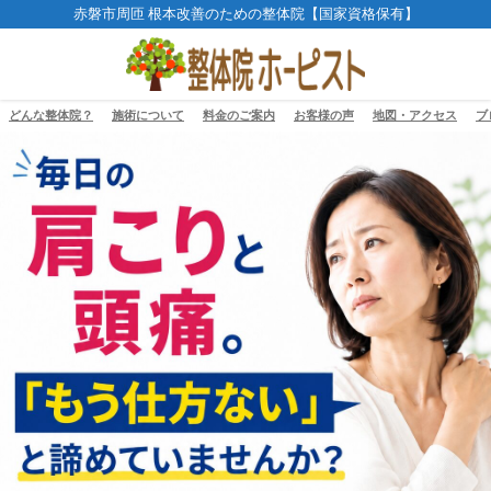
赤磐市周匝 根本改善のための整体院【国家資格保有】
どんな整体院？
施術について
料金のご案内
お客様の声
地図・アクセス
ブ