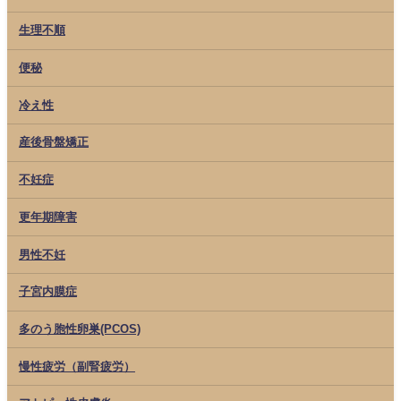
生理不順
便秘
冷え性
産後骨盤矯正
不妊症
更年期障害
男性不妊
子宮内膜症
多のう胞性卵巣(PCOS)
慢性疲労（副腎疲労）