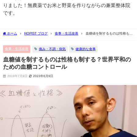
りました！無農薬でお米と野菜を作りながらの兼業整体院
です。
ホーム
HOPIST ブログ
食事・生活改善
血糖値を制するものは性格も制
する？世界平和のための血糖コントロール
食事・生活改善
痛み・不調・病気
健康的な食事
血糖値を制するものは性格も制する？世界平和の
ための血糖コントロール
2019年7月9日
2023年6月9日