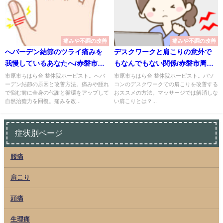
痛みや不調の改善
痛みや不調の改善
へバーデン結節のツライ痛みを
デスクワークと肩こりの意外で
我慢しているあなたへ/赤磐市周
もなんでもない関係/赤磐市周匝/
匝/整体院ホーピスト
整体院ホーピスト
市原市ちはら台 整体院ホーピスト。へバ
市原市ちはら台 整体院ホーピスト。パソ
ーデン結節の原因と改善方法。痛みや腫れ
コンのデスクワークでの肩こりを改善する
で悩む前に全身の代謝と循環をアップして
おススメの方法。マッサージでは解消しな
自然治癒力を回復。痛みを改...
い肩こりとは？...
症状別ページ
腰痛
肩こり
頭痛
生理痛