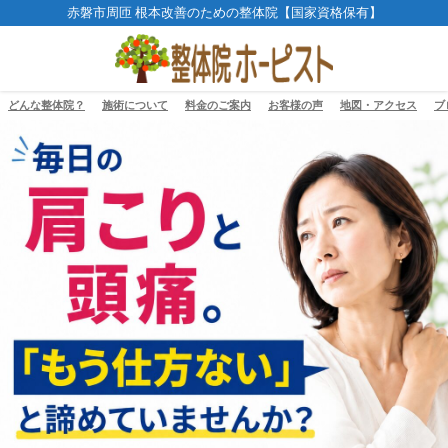
赤磐市周匝 根本改善のための整体院【国家資格保有】
どんな整体院？
施術について
料金のご案内
お客様の声
地図・アクセス
ブ