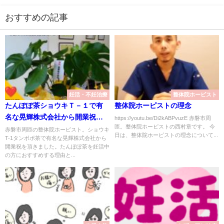
おすすめの記事
妊活・不妊治療
整体院ホーピスト
たんぽぽ茶ショウキＴ－１で有
整体院ホーピストの理念
名な晃輝株式会社から開業祝
https://youtu.be/Di2kABPvuzE 赤磐市周
匝。整体院ホーピストの西村章です。 今
い！
赤磐市周匝の整体院ホーピスト。ショウキ
日は、整体院ホーピストの理念について...
T-1タンポポ茶で有名な晃輝株式会社から
開業祝を頂きました。たんぽぽ茶を妊活中
の方におすすめする理由と...