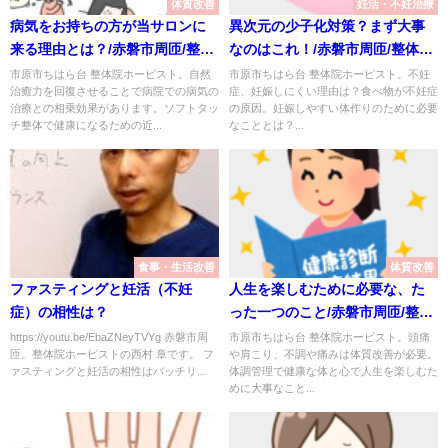
体質改善
妊活・不妊治療
病気をお持ちの方が当サロンに
異次元の少子化対策？まず大事
来る理由とは？/赤磐市周匝/整体
なのはこれ！/赤磐市周匝/整体院
院ホーピスト
ホーピスト
市原市ちはら台 整体院ホーピスト。自然
市原市ちはら台 整体院ホーピスト。不妊
治癒力を回復させることで病院での病気の
症、妊娠しにくい理由は？食べ物が不妊症
治療との相乗効果があります。ソフトタッ
の原因。妊娠しやすい体作りのために必要
チ整体で健康になるための近...
なこととは？...
食事・生活改善
体質改善
ファスティングと妊活（不妊
人生を楽しむために必要な、た
症）の相性は？
った一つのこと/赤磐市周匝/整体
院ホーピスト
https://youtu.be/EbaZNeyTVYg 赤磐市周
市原市ちはら台 整体院ホーピスト。頭痛
匝。整体院ホーピストの西村 章です。 フ
や肩こり、不調や痛みは体質改善が必要。
ァスティングと妊活の相性はバッチリ...
体調管理で健康な体と心で人生を楽しむた
めに大事なこと...