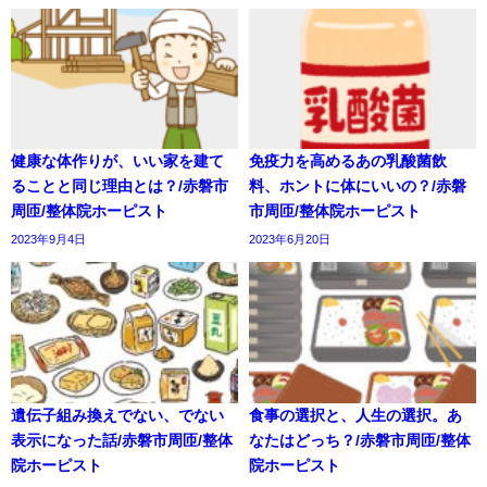
健康な体作りが、いい家を建て
免疫力を高めるあの乳酸菌飲
ることと同じ理由とは？/赤磐市
料、ホントに体にいいの？/赤磐
周匝/整体院ホーピスト
市周匝/整体院ホーピスト
2023年9月4日
2023年6月20日
遺伝子組み換えでない、でない
食事の選択と、人生の選択。あ
表示になった話/赤磐市周匝/整体
なたはどっち？/赤磐市周匝/整体
院ホーピスト
院ホーピスト