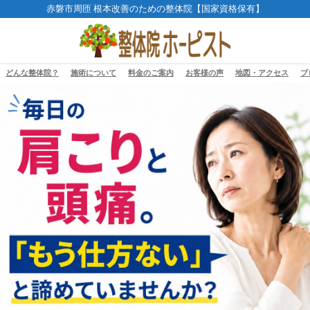
赤磐市周匝 根本改善のための整体院【国家資格保有】
どんな整体院？
施術について
料金のご案内
お客様の声
地図・アクセス
ブ