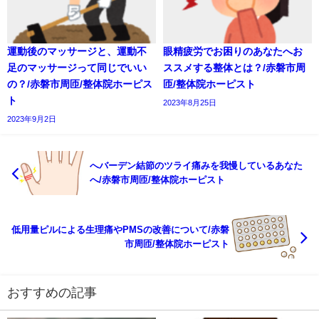
運動後のマッサージと、運動不
眼精疲労でお困りのあなたへお
足のマッサージって同じでいい
ススメする整体とは？/赤磐市周
の？/赤磐市周匝/整体院ホーピス
匝/整体院ホーピスト
ト
2023年8月25日
2023年9月2日
へバーデン結節のツライ痛みを我慢しているあなた
へ/赤磐市周匝/整体院ホーピスト
低用量ピルによる生理痛やPMSの改善について/赤磐
市周匝/整体院ホーピスト
おすすめの記事