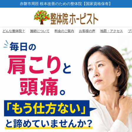
赤磐市周匝 根本改善のための整体院【国家資格保有】
どんな整体院？
施術について
料金のご案内
お客様の声
地図・アクセス
ブ