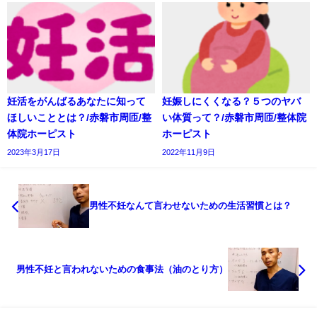
妊活をがんばるあなたに知って
妊娠しにくくなる？５つのヤバ
ほしいこととは？/赤磐市周匝/整
い体質って？/赤磐市周匝/整体院
体院ホーピスト
ホーピスト
2023年3月17日
2022年11月9日
男性不妊なんて言わせないための生活習慣とは？
男性不妊と言われないための食事法（油のとり方）