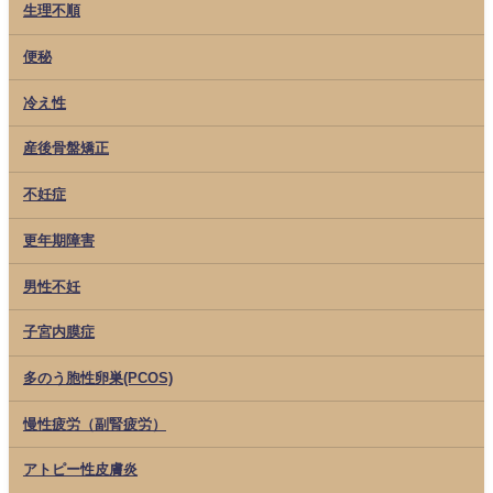
生理不順
便秘
冷え性
産後骨盤矯正
不妊症
更年期障害
男性不妊
子宮内膜症
多のう胞性卵巣(PCOS)
慢性疲労（副腎疲労）
アトピー性皮膚炎