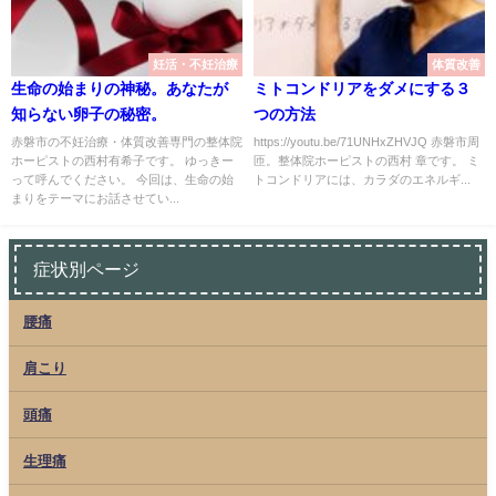
妊活・不妊治療
体質改善
生命の始まりの神秘。あなたが
ミトコンドリアをダメにする３
知らない卵子の秘密。
つの方法
赤磐市の不妊治療・体質改善専門の整体院
https://youtu.be/71UNHxZHVJQ 赤磐市周
ホーピストの西村有希子です。 ゆっきー
匝。整体院ホーピストの西村 章です。 ミ
って呼んでください。 今回は、生命の始
トコンドリアには、カラダのエネルギ...
まりをテーマにお話させてい...
症状別ページ
腰痛
肩こり
頭痛
生理痛