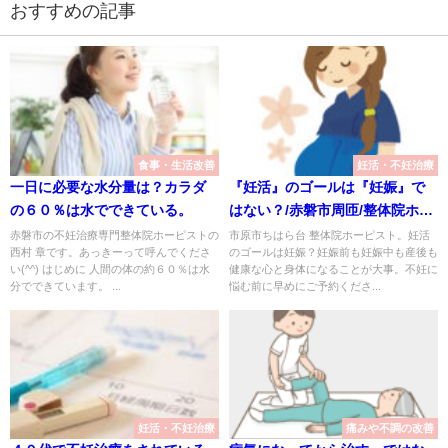
おすすめの記事
食事・生活改善
妊活・不妊治療
一日に必要な水分量は？カラダ
『妊活』のゴールは『妊娠』で
の６０％は水でできている。
はない？/赤磐市周匝/整体院ホー
ピスト
赤磐市の不妊治療専門整体院ホーピストの
市原市ちはら台 整体院ホーピスト。妊活
西村 章です。あっきーって呼んでくださ
のゴールは妊娠？妊娠前も妊娠中も産後も
い(^^) はじめに 人間の体の約６０％は水
健康な心と身体になることが大事。不妊に
分でできています。 ...
悩む前に早めにご予約くださ...
妊活・不妊治療
痛みや不調の改善