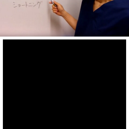
赤磐市周匝。整体院ホーピストの西村 章です。
妊活中の方には、絶対に食べてほしくないものがありま
す。
それが、トランス脂肪酸です。
マーガリン、ショートニングがその代表格ですが、それ以
外にも植物油脂、加工油脂、ファットスプレッドといった
表記がされた食品はできるだけ取らないように気をつけて
ください。
揚げ物や、加工食品、お菓子、菓子パンは要注意です。