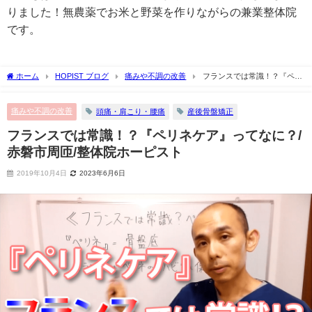
りました！無農薬でお米と野菜を作りながらの兼業整体院
です。
ホーム
HOPIST ブログ
痛みや不調の改善
フランスでは常識！？『ペリ
ネケア』ってなに？/赤磐市周匝/整体院ホーピスト
痛みや不調の改善
頭痛・肩こり・腰痛
産後骨盤矯正
フランスでは常識！？『ペリネケア』ってなに？/
赤磐市周匝/整体院ホーピスト
2019年10月4日
2023年6月6日