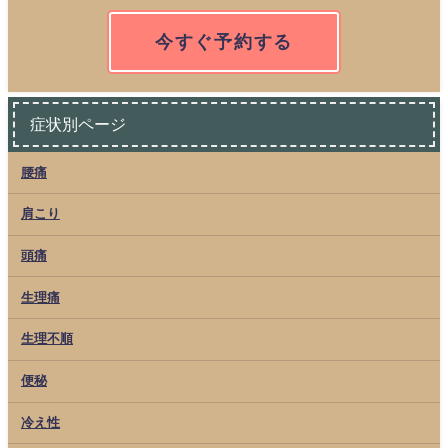
今すぐ予約する
症状別ページ
腰痛
肩こり
頭痛
生理痛
生理不順
便秘
冷え性