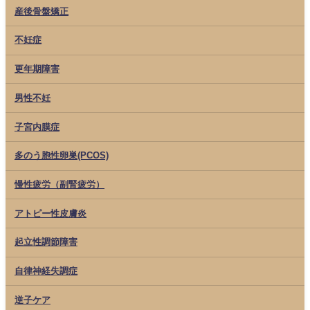
産後骨盤矯正
不妊症
更年期障害
男性不妊
子宮内膜症
多のう胞性卵巣(PCOS)
慢性疲労（副腎疲労）
アトピー性皮膚炎
起立性調節障害
自律神経失調症
逆子ケア