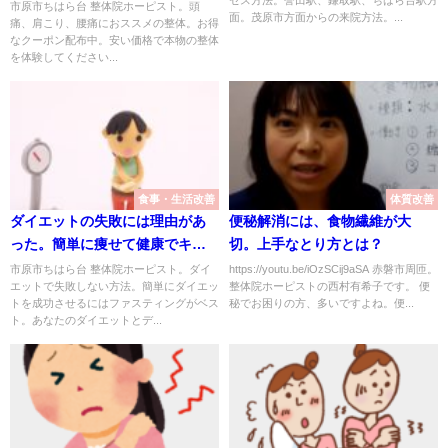
体院ホーピスト
市原市ちはら台 整体院ホーピスト。頭
面。茂原市方面からの来院方法。...
痛、肩こり、腰痛におススメの整体。お得
なクーポン配布中。安い価格で本物の整体
を体験してください...
食事・生活改善
体質改善
ダイエットの失敗には理由があ
便秘解消には、食物繊維が大
った。簡単に痩せて健康でキレ
切。上手なとり方とは？
イになる方法/赤磐市周匝/整体院
市原市ちはら台 整体院ホーピスト。ダイ
https://youtu.be/iOzSCij9aSA 赤磐市周匝。
エットで失敗しない方法。簡単にダイエッ
整体院ホーピストの西村有希子です。 便
ホーピスト
トを成功させるにはファスティングがベス
秘でお困りの方、多いですよね。便...
ト。あなたのダイエットとデ...