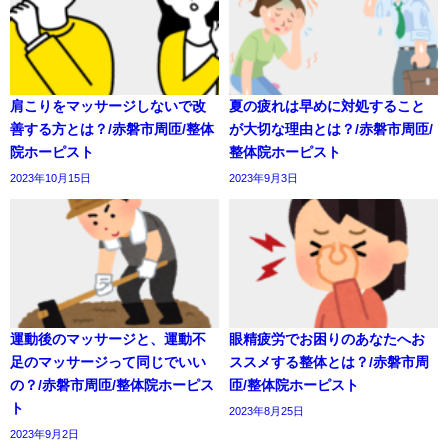
肩こりをマッサージしないで改
夏の疲れは早めに対処すること
善する方とは？/赤磐市周匝/整体
が大切な理由とは？/赤磐市周匝/
院ホーピスト
整体院ホーピスト
2023年10月15日
2023年9月3日
運動後のマッサージと、運動不
眼精疲労でお困りのあなたへお
足のマッサージって同じでいい
ススメする整体とは？/赤磐市周
の？/赤磐市周匝/整体院ホーピス
匝/整体院ホーピスト
ト
2023年8月25日
2023年9月2日