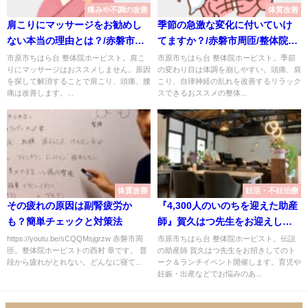
痛みや不調の改善
体質改善
肩こりにマッサージをお勧めし
季節の急激な変化に付いていけ
ない本当の理由とは？/赤磐市周
てますか？/赤磐市周匝/整体院ホ
匝/整体院ホーピスト
ーピスト
市原市ちはら台 整体院ホーピスト。肩こ
市原市ちはら台 整体院ホーピスト。季節
りにマッサージはおススメしません。原因
の変わり目は体調を崩しやすい。頭痛、肩
を探して解消することで肩こり、頭痛、腰
こり、自律神経の乱れを改善するリラック
痛は改善します。...
スできるおススメの整体...
体質改善
妊活・不妊治療
その疲れの原因は副腎疲労か
『4,300人のいのちを迎えた助産
も？簡単チェックと対策法
師』賀久はつ先生をお迎えして
トーク＆ランチイベントを開催
https://youtu.be/sCQQMsjgrzw 赤磐市周
市原市ちはら台 整体院ホーピスト。伝説
匝。整体院ホーピストの西村 章です。 普
の助産師 賀久はつ先生をお招きしてのト
します/赤磐市周匝/整体院ホーピ
段から疲れがとれない。どんなに寝て...
ーク＆ランチイベント開催します。育児や
スト
妊娠・出産などでお悩みのあ...