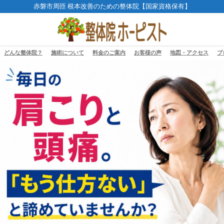
赤磐市周匝 根本改善のための整体院【国家資格保有】
どんな整体院？
施術について
料金のご案内
お客様の声
地図・アクセス
ブ