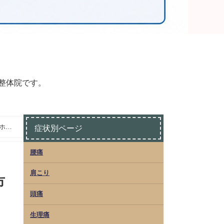
整体院です。
院ホー
症状別ページ
腰痛
肩こり
市
頭痛
生理痛