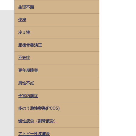
生理不順
便秘
冷え性
産後骨盤矯正
不妊症
更年期障害
男性不妊
子宮内膜症
多のう胞性卵巣(PCOS)
慢性疲労（副腎疲労）
アトピー性皮膚炎