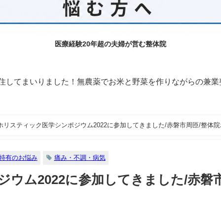
医療経験20年超の夫婦が営む整体院
に移住してまいりました！無農薬でお米と野菜を作りながらの兼業
ホリスティック医学シンポジウム2022に参加してきました/赤磐市周匝/整体
特有のお悩み
痛み・不調・病気
ウム2022に参加してきました/赤磐