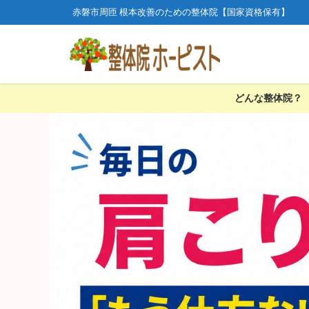
赤磐市周匝 根本改善のための整体院【国家資格保有】
どんな整体院？